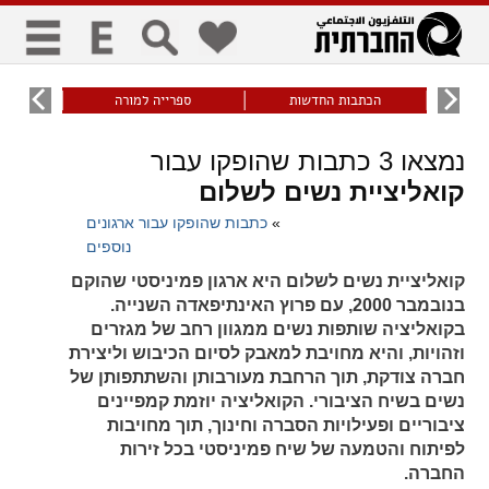
כללי
9
הכתבות החדשות
ספרייה למורה
עוני ו
title
keyboard
visibility_off
נמצאו
3
כתבות שהופקו עבור
ביטול הבהובים
ניווט מקלדת
סימון כותרות
קואליציית נשים לשלום
»
כתבות שהופקו עבור ארגונים
זום
נוספים
קואליציית נשים לשלום היא ארגון פמיניסטי שהוקם
zoom_in
zoom_out
בנובמבר 2000, עם פרוץ האינתיפאדה השנייה.
התרחק
התקרב
בקואליציה שותפות נשים ממגוון רחב של מגזרים
וזהויות, והיא מחויבת למאבק לסיום הכיבוש וליצירת
חברה צודקת, תוך הרחבת מעורבותן והשתתפותן של
גופנים
נשים בשיח הציבורי. הקואליציה יוזמת קמפיינים
ציבוריים ופעילויות הסברה וחינוך, תוך מחויבות
add_circle_outline
remove_circle_outline
לפיתוח והטמעה של שיח פמיניסטי בכל זירות
החברה.
Increase font
Decrease font