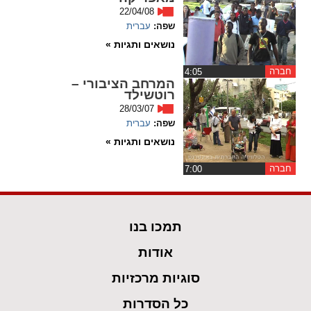
22/04/08
spellcheck
שפה:
עברית
גופן קריא
נושאים ותגיות »
חברה
‏4:05
המרחב הציבורי –
ניגודיות צבעים
רוטשילד
28/03/07
brightness_low
brightness_high
שפה:
עברית
ניגודיות בהירה
ניגודיות כהה
נושאים ותגיות »
חברה
‏7:00
קישורים
font_download
format_underlined
תמכו בנו
קו תחתי לקישורים
סימון קישורים
אודות
flag
cached
סוגיות מרכזיות
איפוס
השארת
כל
משוב
כל הסדרות