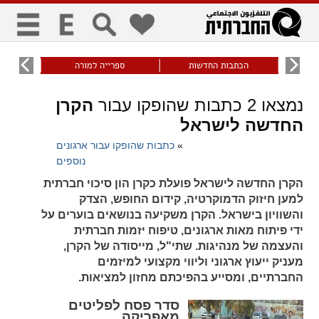
כללי
9
הכתבות החדשות
ספרייה למורה
עוני ו
title
keyboard
visibility_off
נמצאו
2
כתבות שהופקו עבור
הקרן
ביטול הבהובים
ניווט מקלדת
סימון כותרות
החדשה לישראל
»
כתבות שהופקו עבור ארגונים
זום
נוספים
הקרן החדשה לישראל פועלת כקרן הון סיכוי חברתית
zoom_in
zoom_out
למען חיזוק הדמוקרטיה, קידום החופש, הצדק
התרחק
התקרב
והשוויון בישראל. הקרן משקיעה בנושאים בוערים על
ידי פיתוח מאות ארגונים, טיפוח יזמות חברתית
והעצמה של מנהיגות. שתי"ל, מייסודה של הקרן,
גופנים
מעניק ייעוץ ארגוני וליווי מקצועי למיזמים
החברתיים, ומסייע בהפיכתם מחזון למציאות.
add_circle_outline
remove_circle_outline
סדר פסח לפליטים
Increase font
Decrease font
מאפריקה