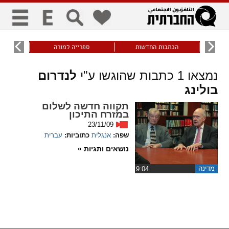
כללי
9
הכתבות החדשות
ספרייה למורה
עוני ו
title
keyboard
visibility_off
נמצאו
1
כתבות שהוגשו ע"י
לנדרום
ביטול הבהובים
ניווט מקלדת
סימון כותרות
בולינג
זום
תקווה חדשה לשלום
במזרח התיכון
23/11/09
zoom_in
zoom_out
שפה:
אנגלית
כתוביות:
עברית
התרחק
התקרב
נושאים ותגיות »
גופנים
מדינה
‏9:04
add_circle_outline
remove_circle_outline
Increase font
Decrease font