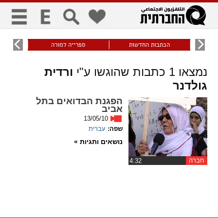
כללי
9
הכתבות החדשות
ספרייה למורה
עוני ו
title
keyboard
visibility_off
נמצאו
1
כתבות שהוגשו ע"י
ורדית
ביטול הבהובים
ניווט מקלדת
סימון כותרות
גולדנר
זום
הפגנת הבדואים בתל
אביב
13/05/10
zoom_in
zoom_out
שפה:
עברית
התרחק
התקרב
נושאים ותגיות »
גופנים
חברה
‏4:32
add_circle_outline
remove_circle_outline
Increase font
Decrease font