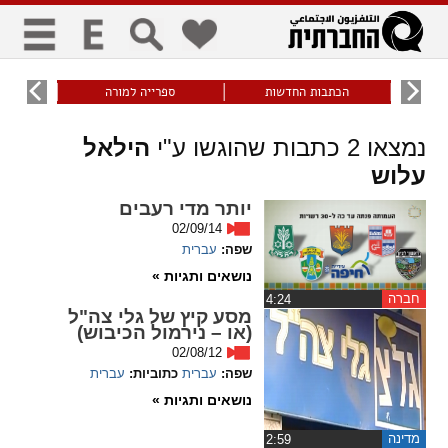
כללי
9
הכתבות החדשות
ספרייה למורה
עוני ו
title
keyboard
visibility_off
נמצאו
2
כתבות שהוגשו ע"י
הילאל
ביטול הבהובים
ניווט מקלדת
סימון כותרות
עלוש
זום
יותר מדי רעבים
02/09/14
שפה:
עברית
zoom_in
zoom_out
התרחק
התקרב
נושאים ותגיות »
חברה
‏4:24
מסע קיץ של גלי צה"ל
גופנים
(או – נירמול הכיבוש)
02/08/12
add_circle_outline
remove_circle_outline
שפה:
עברית
כתוביות:
עברית
Increase font
Decrease font
נושאים ותגיות »
מדינה
‏2:59