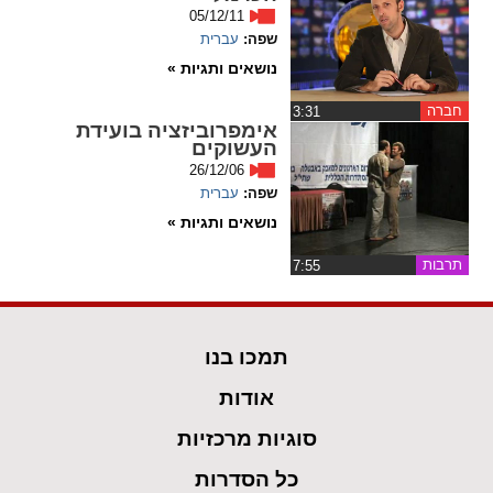
05/12/11
שפה:
spellcheck
עברית
גופן קריא
נושאים ותגיות »
חברה
‏3:31
אימפרוביזציה בועידת
ניגודיות צבעים
העשוקים
26/12/06
brightness_low
brightness_high
שפה:
עברית
ניגודיות בהירה
ניגודיות כהה
נושאים ותגיות »
תרבות
‏7:55
קישורים
font_download
format_underlined
תמכו בנו
קו תחתי לקישורים
סימון קישורים
אודות
flag
cached
סוגיות מרכזיות
איפוס
השארת
כל הסדרות
כל
משוב