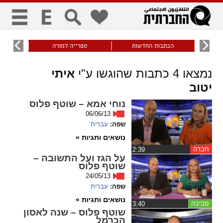
כללי
9
הכתבות החדשות
ספרייה למורה
עוני ו
title
keyboard
visibility_off
נמצאו
4
כתבות שהוגשו ע"י
איתי
ביטול הבהובים
ניווט מקלדת
סימון כותרות
יטוב
נוחי אמא – שוטף פלוס
זום
06/06/13
שפה:
עברית
zoom_in
zoom_out
נושאים ותגיות »
התרחק
התקרב
חברה
‏2:39
על הגז ועל התשובה –
שוטף פלוס
24/05/13
גופנים
שפה:
עברית
נושאים ותגיות »
סביבה
remove_circle_outline
‏3:40
add_circle_outline
שוטף פלוס – שנה לאסון
Increase font
Decrease font
הכרמל