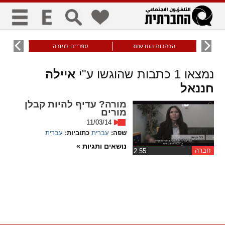
כללי
9
הכתבות החדשות
ספרייה למורה
עוני ו
title
keyboard
visibility_off
נמצאו
1
כתבות שהוגשו ע"י
איילה
ביטול הבהובים
ניווט מקלדת
סימון כותרות
חננאל
זום
מורה? עדיף להיות קבלן
מורים
11/03/14
zoom_in
zoom_out
שפה:
עברית
כתוביות:
עברית
התרחק
התקרב
נושאים ותגיות »
חברה
‏2:55
גופנים
add_circle_outline
remove_circle_outline
Increase font
Decrease font