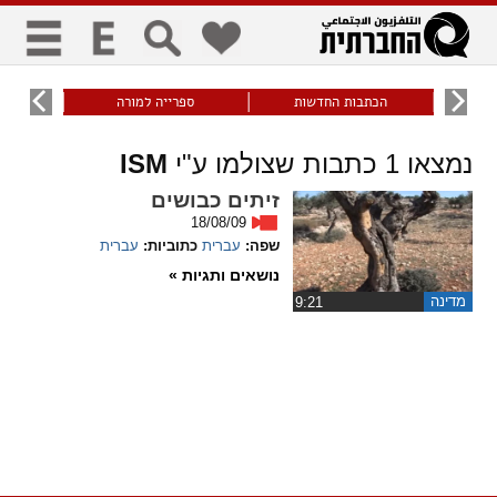
כללי
9
הכתבות החדשות
ספרייה למורה
עוני ו
title
keyboard
visibility_off
נמצאו
1
כתבות שצולמו ע"י
ISM
ביטול הבהובים
ניווט מקלדת
סימון כותרות
זיתים כבושים
18/08/09
זום
שפה:
עברית
כתוביות:
עברית
נושאים ותגיות »
zoom_in
zoom_out
מדינה
‏9:21
התרחק
התקרב
גופנים
add_circle_outline
remove_circle_outline
Increase font
Decrease font