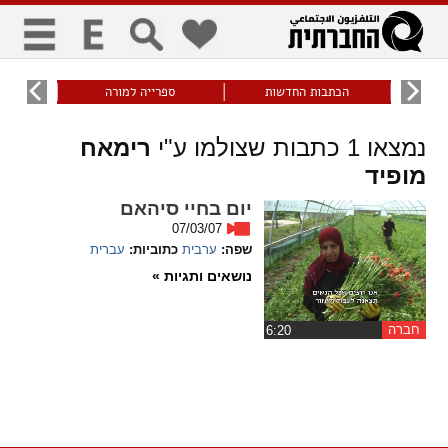
כללי
9
הכתבות החדשות
ספרייה למורה
עוני ו
title
keyboard
visibility_off
נמצאו
1
כתבות שצולמו ע"י
רימאח
ביטול הבהובים
ניווט מקלדת
סימון כותרות
מופיד
זום
יום בחיי סיהאם
07/03/07
שפה:
ערבית
כתוביות:
עברית
zoom_in
zoom_out
התרחק
התקרב
נושאים ותגיות »
גופנים
חברה
‏6:20
add_circle_outline
remove_circle_outline
Increase font
Decrease font