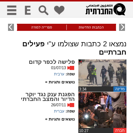
כללי
9
הכתבות החדשות
ספרייה למורה
עוני ו
title
keyboard
visibility_off
נמצאו
2
כתבות שצולמו ע"י
פעילים
ביטול הבהובים
ניווט מקלדת
סימון כותרות
חברתיים
זום
פלישה לכפר קדום
01/07/13
שפה:
ערבית
zoom_in
zoom_out
התרחק
התקרב
נושאים ותגיות »
מדינה
‏3:34
הפגנת ענק נגד יוקר
גופנים
הדיור והמצב החברתי
26/07/11
add_circle_outline
remove_circle_outline
שפה:
עברית
Increase font
Decrease font
נושאים ותגיות »
חברה
‏10:27