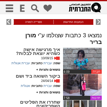
כללי
9
הכתבות החדשות
ספרייה למורה
עוני ו
title
keyboard
visibility_off
נמצאו
3
כתבות שצולמו ע"י
מורן
ביטול הבהובים
ניווט מקלדת
סימון כותרות
בריר
איך מרגישה אישה
כשהיא יוצאת לבלות?
זום
10/09/15
שפה:
עברית
כתוביות:
עברית
אנגלית
zoom_in
zoom_out
נושאים ותגיות »
התרחק
התקרב
חברה
‏4:09
ביקור השואה ביד ושם
24/04/14
שפה:
עברית
כתוביות:
אנגלית
גופנים
נושאים ותגיות »
תרבות
add_circle_outline
remove_circle_outline
‏7:58
שחררו את הפליטים
Increase font
Decrease font
האפריקאים