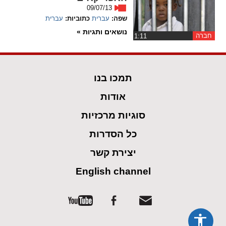
09/07/13
spellcheck
שפה:
עברית
כתוביות:
עברית
גופן קריא
נושאים ותגיות »
חברה
‏1:11
ניגודיות צבעים
תמכו בנו
brightness_low
brightness_high
אודות
ניגודיות בהירה
ניגודיות כהה
סוגיות מרכזיות
כל הסדרות
קישורים
יצירת קשר
font_download
format_underlined
קו תחתי לקישורים
סימון קישורים
English channel
flag
cached
איפוס
השארת
כל
משוב