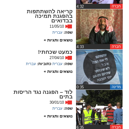
חברה
‏4:32
spellcheck
קריאה להשתתפות
בהפגנת תמיכה
גופן קריא
בבדואים
11/05/10
שפה:
עברית
ניגודיות צבעים
נושאים ותגיות »
חברה
‏4:33
brightness_low
brightness_high
כמעט שכחתי!
ניגודיות בהירה
ניגודיות כהה
27/04/10
שפה:
עברית
כתוביות:
עברית
נושאים ותגיות »
קישורים
מדינה
‏0:35
font_download
format_underlined
לוד – הפגנה נגד הריסות
בתים
קו תחתי לקישורים
סימון קישורים
30/01/10
שפה:
עברית
flag
cached
נושאים ותגיות »
איפוס
השארת
כל
משוב
חברה
‏6:35