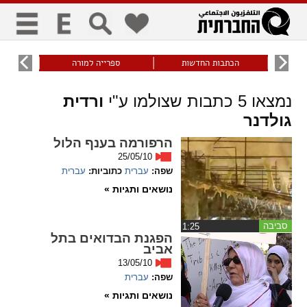
כללי
9
הכתבות החדשות
ספרייה למורה
עוני ו
title
keyboard
visibility_off
נמצאו
5
כתבות שצולמו ע"י
ורדית
ביטול הבהובים
ניווט מקלדת
סימון כותרות
גולדנר
הרפורמה בענף הלול
זום
25/05/10
שפה:
עברית
כתוביות:
עברית
zoom_in
zoom_out
נושאים ותגיות »
התרחק
התקרב
סביבה
‏1:25
הפגנת הבדואים בתל
אביב
גופנים
13/05/10
שפה:
עברית
add_circle_outline
remove_circle_outline
נושאים ותגיות »
Increase font
Decrease font