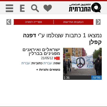
כללי
9
הכתבות החדשות
ספרייה למורה
עוני ו
title
keyboard
visibility_off
נמצאו
1
כתבות שצולמו ע"י
דפנה
ביטול הבהובים
ניווט מקלדת
סימון כותרות
קפלן
זום
ישראלים ואיראנים
מפגינים בברלין
21/05/12
zoom_in
zoom_out
שפה:
עברית
כתוביות:
עברית
התרחק
התקרב
נושאים ותגיות »
מדינה
גופנים
‏1:36
add_circle_outline
remove_circle_outline
Increase font
Decrease font