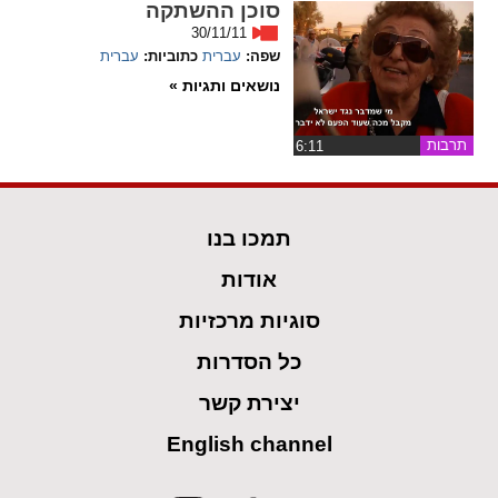
סוכן ההשתקה
30/11/11
spellcheck
שפה:
עברית
כתוביות:
עברית
גופן קריא
נושאים ותגיות »
ניגודיות צבעים
תרבות
‏6:11
brightness_low
brightness_high
ניגודיות בהירה
ניגודיות כהה
תמכו בנו
אודות
קישורים
סוגיות מרכזיות
font_download
format_underlined
כל הסדרות
קו תחתי לקישורים
סימון קישורים
יצירת קשר
flag
cached
English channel
איפוס
השארת
כל
משוב