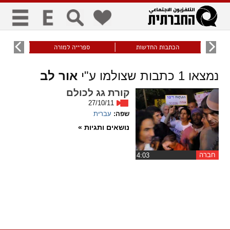
כללי
9
הכתבות החדשות
ספרייה למורה
עוני ו
title
keyboard
visibility_off
נמצאו
1
כתבות שצולמו ע"י
אור לב
ביטול הבהובים
ניווט מקלדת
סימון כותרות
קורת גג לכולם
27/10/11
זום
שפה:
עברית
נושאים ותגיות »
zoom_in
zoom_out
התרחק
התקרב
חברה
‏4:03
גופנים
add_circle_outline
remove_circle_outline
Increase font
Decrease font