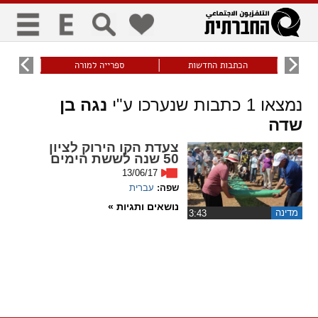
כללי
9
הכתבות החדשות
ספרייה למורה
עוני ו
title
keyboard
visibility_off
נמצאו
1
כתבות שנערכו ע"י
נגה בן
ביטול הבהובים
ניווט מקלדת
סימון כותרות
שדה
זום
צעדת הקו הירוק לציון
50 שנה לששת הימים
13/06/17
zoom_in
zoom_out
שפה:
עברית
התרחק
התקרב
נושאים ותגיות »
מדינה
‏3:43
גופנים
add_circle_outline
remove_circle_outline
Increase font
Decrease font