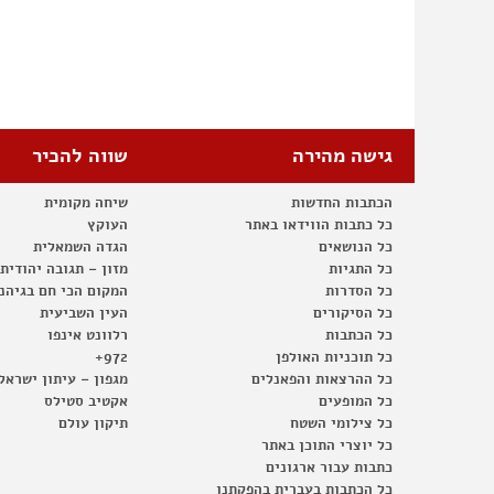
גישה מהירה
שווה להכיר
הכתבות החדשות
שיחה מקומית
כל כתבות הווידאו באתר
העוקץ
כל הנושאים
הגדה השמאלית
כל התגיות
מזון – תגובה יהודית
כל הסדרות
המקום הכי חם בגיהנ
כל הסיקורים
העין השביעית
כל הכתבות
רלוונט אינפו
כל תוכניות האולפן
972+
כל ההרצאות והפאנלים
מגפון – עיתון ישראל
כל המופעים
אקטיב סטילס
כל צילומי השטח
תיקון עולם
כל יוצרי התוכן באתר
כתבות עבור ארגונים
כל הכתבות בעברית בהפקתנו