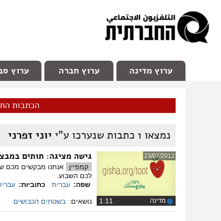
facebook
Youtube
Channel 98
ערוץ מדינה
ערוץ חברה
ערוץ סב
הכתבות הח
נמצאו
1
כתבות שנערכו ע"י
יוני זפרני
גישה מציגה: תותים במבצ
23/07/2012
קמפיין
אנחנו מבקשים מכם שתי
לכם השבוע.
שפה:
עברית
כתוביות:
עברית
מדינה
‏1:11
נושאים:
בשטחים הכבושים