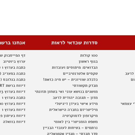
סדרות שכדאי לראות
אנחנו ברשת
100 קולות
דף הפייסבוק ש
בגוף ראשון
ערוץ ביוטיוב
הבדואים: מיתוסים ועובדות
כתבה בערוץ 1 (2012)
 לרעב
טקסים אלטרנטיביים
כתבה במעריב (2012)
ום
כלכלה שוויונית – יש חיה כזאת!
כתבה בגלובס (2012)
מבדק תקשורתי
דיווח ברשת RT
מושגים בנושא עוני ואי בטחון תזונתי
דיווח בערוץ 23
מזון – תגובה יהודית לרעב
כתבה בערוץ 1
י עצמאי
מידע אישי בעידן דיגיטלי
דיווח בערוץ 10
מיליטריזם בחברה הישראלית
דיווח בערוץ 1
מיקרופון לדמוקרטיה
דיווח בעיתון פ
משפט הומניטרי בין לאומי
דיווח בוואלה
נרתמים – בטיחות לעובדי הבניין
סדר חברתי – מגזין אקטואליה