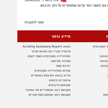
עלה בתאריך: 19/04/2012
בחארס-
נובמבר
2012.
על
סגור לתגובות
הפגנה
בכפר
קדום
מידע נוסף
וראיונות
עם
ל החברתית
Activity Summary Report 2020
אנשי
פרופיל חברי/ות הצוות שלנו
הכפר
הטלוויזיה החברתית בשתי דקות
תמיכה ותרומה
יצירת קשר
אודות הטלוויזיה החברתית
מידע בנוגע לשימוש בחומרים
אישורים ודוחות
שקיפות פיננסית
מקדמת דנא: מהשוליים אל המרכז
וסט
מקדמת דנא: אסופת תקליטורים