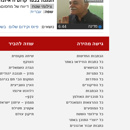
הפגנה בכפר קדום וראיונו
19/04/2012
צילומי שטח
דיווח של מחסוםwatch בו מוצגים צילומים מההפגנה השבועית בכפר קדום (13.4.12), וראיונות עם תושבי כפר קדום שמספרים על נזקי הכיבוש.
שפה:
עברית
מדינה
‏6:44
נושאים:
פיוס וקידום שלום
בשט
גישה מהירה
שווה להכיר
הכתבות החדשות
שיחה מקומית
כל כתבות הווידאו באתר
העוקץ
כל הנושאים
הגדה השמאלית
כל התגיות
מזון – תגובה יהודית
כל הסדרות
המקום הכי חם בגיהנ
כל הסיקורים
העין השביעית
כל הכתבות
רלוונט אינפו
כל תוכניות האולפן
972+
כל ההרצאות והפאנלים
מגפון – עיתון ישראל
כל המופעים
אקטיב סטילס
כל צילומי השטח
תיקון עולם
כל יוצרי התוכן באתר
כתבות עבור ארגונים