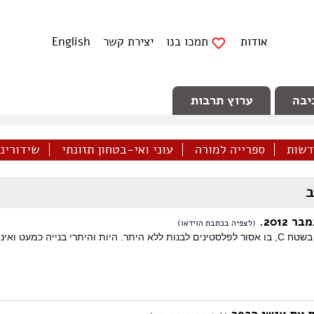
אודות
תמכו בנו
יצירת קשר
English
יבה
ערוץ תרבות
דשות
ספרייה למורה
עוני ואי-בטחון תזונתי
שידורינו 
ב
2012.
(לצפיה בכתבת הוידאו)
כפר חארס נמצא בשטח C, בו אסור לפלסטינים לבנות ללא היתר. היות והיתרי בנייה