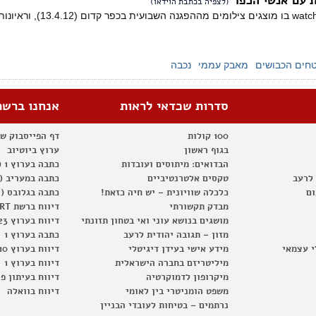
ת עם אנשי הכפר
(לצפיה בכתבת הוידאו)
חים הכבושים
מאבק עממי
נכבה
סדרות שכדאי לראות
אנחנו ברשת
100 קולות
דף הפייסבוק ש
בגוף ראשון
ערוץ ביוטיוב
הבדואים: מיתוסים ועובדות
כתבה בערוץ 1 (2012)
 לרעב
טקסים אלטרנטיביים
כתבה במעריב (2012)
ום
כלכלה שוויונית – יש חיה כזאת!
כתבה בגלובס (2012)
מבדק תקשורתי
דיווח ברשת RT
מושגים בנושא עוני ואי בטחון תזונתי
דיווח בערוץ 23
מזון – תגובה יהודית לרעב
כתבה בערוץ 1
י עצמאי
מידע אישי בעידן דיגיטלי
דיווח בערוץ 10
מיליטריזם בחברה הישראלית
דיווח בערוץ 1
מיקרופון לדמוקרטיה
דיווח בעיתון פ
משפט הומניטרי בין לאומי
דיווח בוואלה
נרתמים – בטיחות לעובדי הבניין