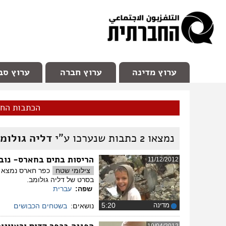
facebook
Youtube
Channel 98
ערוץ מדינה
ערוץ חברה
ערוץ סב
הכתבות הח
נמצאו
2
כתבות שנערכו ע"י
דליה גולומ
הריסות בתים בחארס- נובמבר 
11/12/2012
צילומי שטח
בסרט של דליה גולומב.
שפה:
עברית
מדינה
‏5:20
נושאים:
בשטחים הכבושים