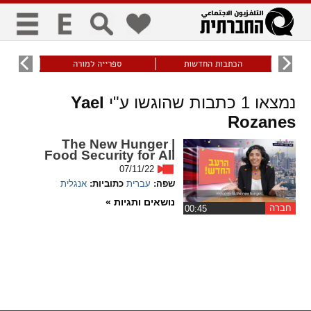
כללי
9
הכתבות החדשות
ספרייה למורה
עוני ו
title
keyboard
visibility_off
נמצאו
1
כתבות שהוגשו ע"י
Yael
ביטול הבהובים
ניווט מקלדת
סימון כותרות
Rozanes
זום
The New Hunger |
Food Security for All
07/11/22
zoom_in
zoom_out
שפה:
עברית
כתוביות:
אנגלית
התרחק
התקרב
נושאים ותגיות »
חברה
‏00:45
גופנים
add_circle_outline
remove_circle_outline
Increase font
Decrease font