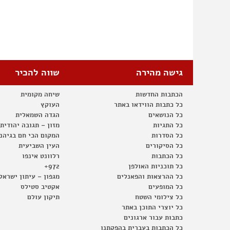
גישה מהירה
שווה להכיר
הכתבות החדשות
שיחה מקומית
כל כתבות הווידאו באתר
העוקץ
כל הנושאים
הגדה השמאלית
כל התגיות
מזון – תגובה יהודית
כל הסדרות
המקום הכי חם בגיהנ
כל הסיקורים
העין השביעית
כל הכתבות
רלוונט אינפו
כל תוכניות האולפן
972+
כל ההרצאות והפאנלים
מגפון – עיתון ישראל
כל המופעים
אקטיב סטילס
כל צילומי השטח
תיקון עולם
כל יוצרי התוכן באתר
כתבות עבור ארגונים
כל הכתבות בעברית בהפקתנו