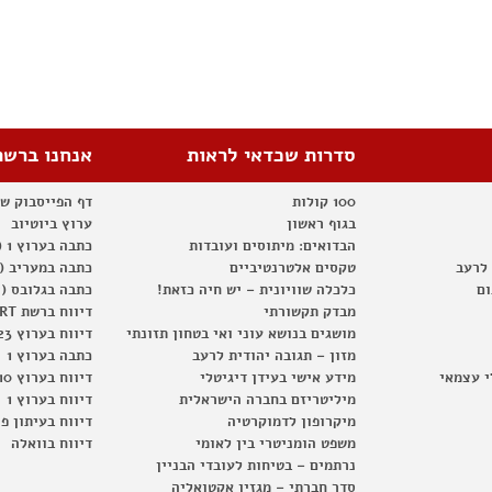
סדרות שכדאי לראות
אנחנו ברשת
100 קולות
דף הפייסבוק ש
בגוף ראשון
ערוץ ביוטיוב
הבדואים: מיתוסים ועובדות
כתבה בערוץ 1 (2012)
 לרעב
טקסים אלטרנטיביים
כתבה במעריב (2012)
ום
כלכלה שוויונית – יש חיה כזאת!
כתבה בגלובס (2012)
מבדק תקשורתי
דיווח ברשת RT
מושגים בנושא עוני ואי בטחון תזונתי
דיווח בערוץ 23
מזון – תגובה יהודית לרעב
כתבה בערוץ 1
י עצמאי
מידע אישי בעידן דיגיטלי
דיווח בערוץ 10
מיליטריזם בחברה הישראלית
דיווח בערוץ 1
מיקרופון לדמוקרטיה
דיווח בעיתון פ
משפט הומניטרי בין לאומי
דיווח בוואלה
נרתמים – בטיחות לעובדי הבניין
סדר חברתי – מגזין אקטואליה