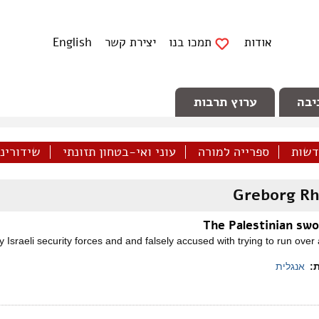
אודות
תמכו בנו
יצירת קשר
English
יבה
ערוץ תרבות
דשות
ספרייה למורה
עוני ואי-בטחון תזונתי
שידורינו 
Greborg Rh
The Palestinian s
sraeli security forces and and falsely accused with trying to run over a
ת:
אנגלית