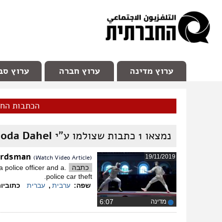
facebook
Youtube
Channel 98
ערוץ מדינה
ערוץ חברה
ערוץ סב
הכתבות הח
נמצאו
1
כתבות שצולמו ע"י
oda Dahel
wordsman
19/11/2019
(Watch Video Article)
כתבה
 police officer and a
police car theft.
שפה:
ערבית
,
עברית
כתוביו
מדינה
‏6:07