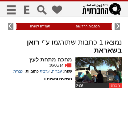
כללי
9
הכתבות החדשות
ספרייה למורה
עוני ו
title
keyboard
visibility_off
נמצאו
1
כתבות שתורגמו ע"י
רואן
ביטול הבהובים
ניווט מקלדת
סימון כותרות
בשאראת
זום
מחכה מתחת לעץ
30/06/14
שפה:
עברית
,
ערבית
כתוביות:
עברית
zoom_in
zoom_out
התרחק
התקרב
נושאים ותגיות »
חברה
‏2:06
גופנים
add_circle_outline
remove_circle_outline
Increase font
Decrease font