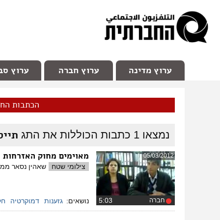
facebook
Youtube
Channel 98
ערוץ מדינה
ערוץ חברה
ערוץ סב
הכתבות הח
תייס
נמצאו
1
כתבות הכוללות את התג
מאוימים מחוק האזרחות
05/03/2012
(
צילומי שטח
שאהין נסאר ממר
חברה
‏5:03
נושאים:
גזענות
דמוקרטיה
חק