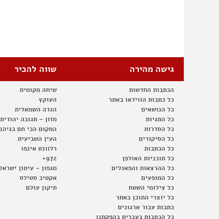
גישה מהירה
שווה להכיר
הכתבות החדשות
שיחה מקומית
כל כתבות הווידאו באתר
העוקץ
כל הנושאים
הגדה השמאלית
כל התגיות
מזון – תגובה יהודית
כל הסדרות
המקום הכי חם בגיהנ
כל הסיקורים
העין השביעית
כל הכתבות
רלוונט אינפו
כל תוכניות האולפן
972+
כל ההרצאות והפאנלים
מגפון – עיתון ישראל
כל המופעים
אקטיב סטילס
כל צילומי השטח
תיקון עולם
כל יוצרי התוכן באתר
כתבות עבור ארגונים
כל הכתבות בעברית בהפקתנו