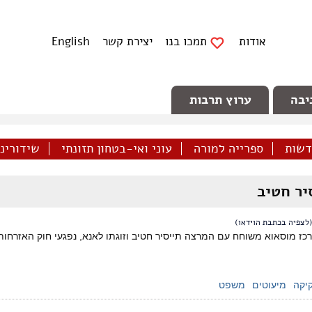
אודות
תמכו בנו
יצירת קשר
English
יבה
ערוץ תרבות
דשות
ספרייה למורה
עוני ואי-בטחון תזונתי
שידורינו 
יר חטיב
לצפיה בכתבת הוידאו)
כז מוסאוא משוחח עם המרצה תייסיר חטיב וזוגתו לאנא, נפגעי חוק האזרחות
יקה
מיעוטים
משפט