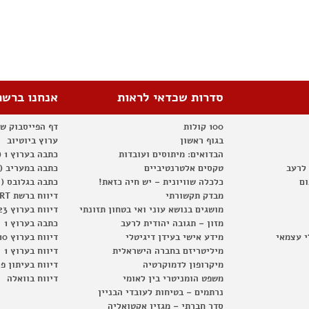
סדרות שכדאי לראות
אנחנו ברשת
100 קולות
דף הפייסבוק ש
בגוף ראשון
ערוץ ביוטיוב
הבדואים: מיתוסים ועובדות
כתבה בערוץ 1 (2012)
 לרעב
טקסים אלטרנטיביים
כתבה במעריב (2012)
ום
כלכלה שוויונית – יש חיה כזאת!
כתבה בגלובס (2012)
מבדק תקשורתי
דיווח ברשת RT
מושגים בנושא עוני ואי בטחון תזונתי
דיווח בערוץ 23
מזון – תגובה יהודית לרעב
כתבה בערוץ 1
י עצמאי
מידע אישי בעידן דיגיטלי
דיווח בערוץ 10
מיליטריזם בחברה הישראלית
דיווח בערוץ 1
מיקרופון לדמוקרטיה
דיווח בעיתון פ
משפט הומניטרי בין לאומי
דיווח בוואלה
נרתמים – בטיחות לעובדי הבניין
סדר חברתי – מגזין אקטואליה