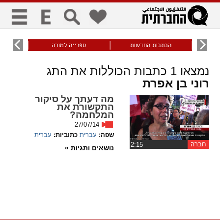
כללי
9
הכתבות החדשות
ספרייה למורה
עוני ו
title
keyboard
visibility_off
נמצאו
1
כתבות הכוללות את התג
ביטול הבהובים
ניווט מקלדת
סימון כותרות
רוני בן אפרת
מה דעתך על סיקור
זום
התקשורת את
המלחמה?
zoom_in
zoom_out
27/07/14
התרחק
התקרב
שפה:
עברית
כתוביות:
עברית
חברה
‏2:15
נושאים ותגיות »
גופנים
add_circle_outline
remove_circle_outline
Increase font
Decrease font