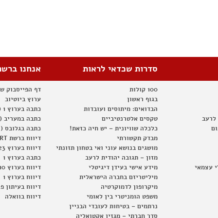
סדרות שכדאי לראות
אנחנו ברשת
100 קולות
דף הפייסבוק ש
בגוף ראשון
ערוץ ביוטיוב
הבדואים: מיתוסים ועובדות
כתבה בערוץ 1 (2012)
 לרעב
טקסים אלטרנטיביים
כתבה במעריב (2012)
ום
כלכלה שוויונית – יש חיה כזאת!
כתבה בגלובס (2012)
מבדק תקשורתי
דיווח ברשת RT
מושגים בנושא עוני ואי בטחון תזונתי
דיווח בערוץ 23
מזון – תגובה יהודית לרעב
כתבה בערוץ 1
י עצמאי
מידע אישי בעידן דיגיטלי
דיווח בערוץ 10
מיליטריזם בחברה הישראלית
דיווח בערוץ 1
מיקרופון לדמוקרטיה
דיווח בעיתון פ
משפט הומניטרי בין לאומי
דיווח בוואלה
נרתמים – בטיחות לעובדי הבניין
סדר חברתי – מגזין אקטואליה