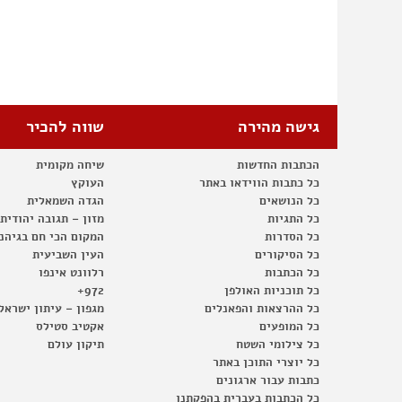
גישה מהירה
שווה להכיר
הכתבות החדשות
שיחה מקומית
כל כתבות הווידאו באתר
העוקץ
כל הנושאים
הגדה השמאלית
כל התגיות
מזון – תגובה יהודית
כל הסדרות
המקום הכי חם בגיהנ
כל הסיקורים
העין השביעית
כל הכתבות
רלוונט אינפו
כל תוכניות האולפן
972+
כל ההרצאות והפאנלים
מגפון – עיתון ישראל
כל המופעים
אקטיב סטילס
כל צילומי השטח
תיקון עולם
כל יוצרי התוכן באתר
כתבות עבור ארגונים
כל הכתבות בעברית בהפקתנו