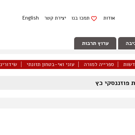
אודות
תמכו בנו
יצירת קשר
English
יבה
ערוץ תרבות
דשות
ספרייה למורה
עוני ואי-בטחון תזונתי
שידורינו 
ת פוזננסקי כץ