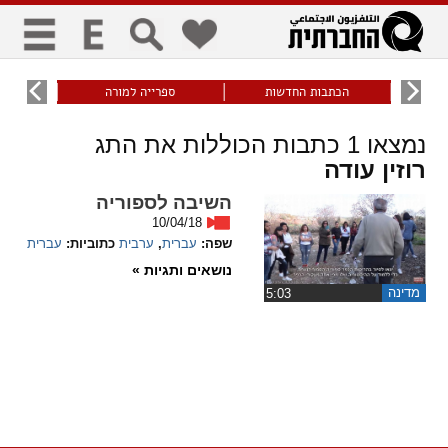
כללי
9
הכתבות החדשות
ספרייה למורה
עוני ו
title
keyboard
visibility_off
נמצאו
1
כתבות הכוללות את התג
ביטול הבהובים
ניווט מקלדת
סימון כותרות
רוזין עודה
השיבה לספוריה
זום
10/04/18
שפה:
עברית
,
ערבית
כתוביות:
עברית
zoom_in
zoom_out
נושאים ותגיות »
התרחק
התקרב
מדינה
‏5:03
גופנים
add_circle_outline
remove_circle_outline
Increase font
Decrease font