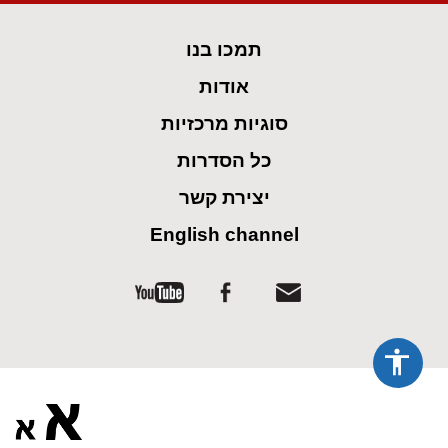
spellcheck
גופן קריא
תמכו בנו
ניגודיות צבעים
אודות
brightness_low
brightness_high
סוגיות מרכזיות
ניגודיות בהירה
ניגודיות כהה
כל הסדרות
קישורים
יצירת קשר
English channel
font_download
format_underlined
קו תחתי לקישורים
סימון קישורים
flag
cached