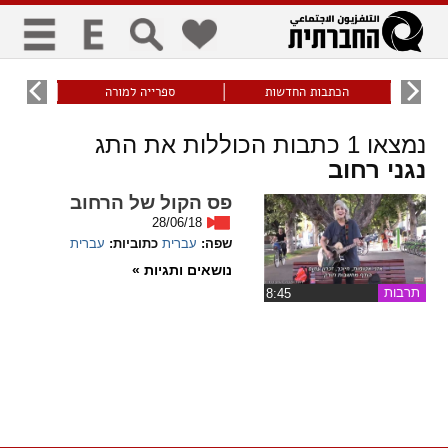
כללי
9
הכתבות החדשות
ספרייה למורה
עוני ו
title
keyboard
visibility_off
נמצאו
1
כתבות הכוללות את התג
ביטול הבהובים
ניווט מקלדת
סימון כותרות
נגני רחוב
פס הקול של הרחוב
זום
28/06/18
שפה:
עברית
כתוביות:
עברית
zoom_in
zoom_out
נושאים ותגיות »
התרחק
התקרב
תרבות
‏8:45
גופנים
add_circle_outline
remove_circle_outline
Increase font
Decrease font