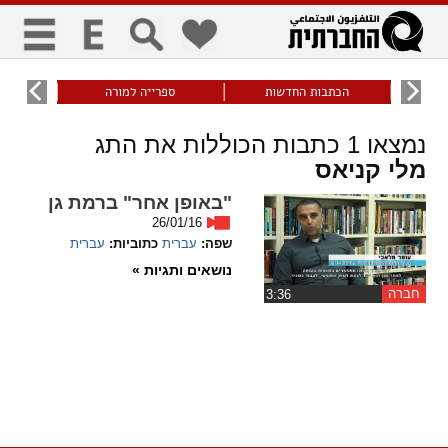
כללי
9
הכתבות החדשות
ספרייה למורה
עוני ו
title
keyboard
visibility_off
נמצאו
1
כתבות הכוללות את התג
ביטול הבהובים
ניווט מקלדת
סימון כותרות
מלי קניאס
"באופן אחר" ברמת גן
זום
26/01/16
שפה:
עברית
כתוביות:
עברית
zoom_in
zoom_out
נושאים ותגיות »
התרחק
התקרב
חברה
‏3:36
גופנים
add_circle_outline
remove_circle_outline
Increase font
Decrease font