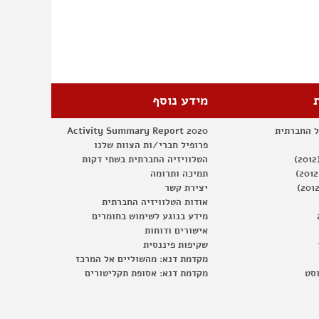
נגד
המאגר
הביומטרי
מידע נוסף
ל החברתית
Activity Summary Report 2020
פרופיל חברי/ות הצוות שלנו
הטלוויזיה החברתית בשתי דקות
תמיכה ותרומה
יצירת קשר
אודות הטלוויזיה החברתית
מידע בנוגע לשימוש בחומרים
אישורים ודוחות
שקיפות פיננסית
מקדמת דנא: מהשוליים אל המרכז
וסט
מקדמת דנא: אסופת תקליטורים