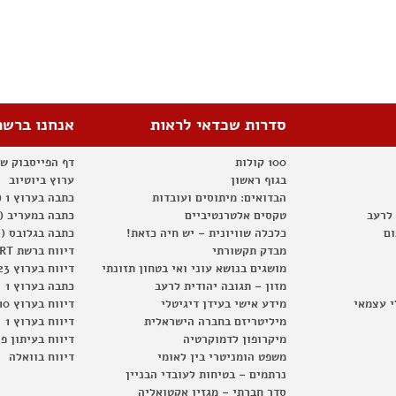
סדרות שכדאי לראות
אנחנו ברשת
100 קולות
דף הפייסבוק ש
בגוף ראשון
ערוץ ביוטיוב
הבדואים: מיתוסים ועובדות
כתבה בערוץ 1 (2012)
 לרעב
טקסים אלטרנטיביים
כתבה במעריב (2012)
ום
כלכלה שוויונית – יש חיה כזאת!
כתבה בגלובס (2012)
מבדק תקשורתי
דיווח ברשת RT
מושגים בנושא עוני ואי בטחון תזונתי
דיווח בערוץ 23
מזון – תגובה יהודית לרעב
כתבה בערוץ 1
י עצמאי
מידע אישי בעידן דיגיטלי
דיווח בערוץ 10
מיליטריזם בחברה הישראלית
דיווח בערוץ 1
מיקרופון לדמוקרטיה
דיווח בעיתון פ
משפט הומניטרי בין לאומי
דיווח בוואלה
נרתמים – בטיחות לעובדי הבניין
סדר חברתי – מגזין אקטואליה