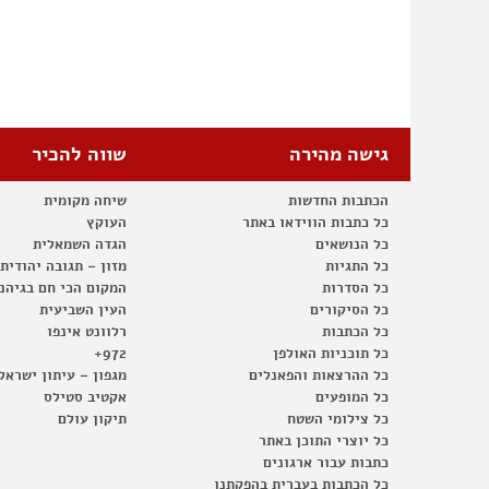
גישה מהירה
שווה להכיר
הכתבות החדשות
שיחה מקומית
כל כתבות הווידאו באתר
העוקץ
כל הנושאים
הגדה השמאלית
כל התגיות
מזון – תגובה יהודית
כל הסדרות
המקום הכי חם בגיהנ
כל הסיקורים
העין השביעית
כל הכתבות
רלוונט אינפו
כל תוכניות האולפן
972+
כל ההרצאות והפאנלים
מגפון – עיתון ישראל
כל המופעים
אקטיב סטילס
כל צילומי השטח
תיקון עולם
כל יוצרי התוכן באתר
כתבות עבור ארגונים
כל הכתבות בעברית בהפקתנו