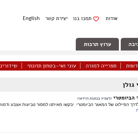
אודות
תמכו בנו
יצירת קשר
English
יבה
ערוץ תרבות
דשות
ספרייה למורה
עוני ואי-בטחון תזונתי
שידורינו 
 גולן
 הביומטרי
(לצפיה בכתבת הוידאו)
נואר 2013 יצא לדרך הפיילוט של המאגר הביומטרי. יבקשו מאיתנו למסור טביעות אצבע