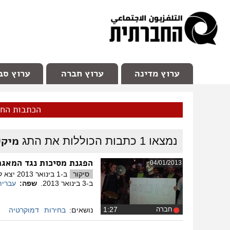
facebook
Youtube
Channel 98
ערוץ מדינה
ערוץ חברה
ערוץ סב
הכתבות הח
מיקי
נמצאו
1
כתבות הכוללות את התג
הפגנת מסיכות נגד המאגר
04/01/2013
סיקור
ב-1 בי
ב-3 בינואר 2013.
שפה:
עברית
חברה
‏1:27
נושאים:
בחירות
דמוקרטיה