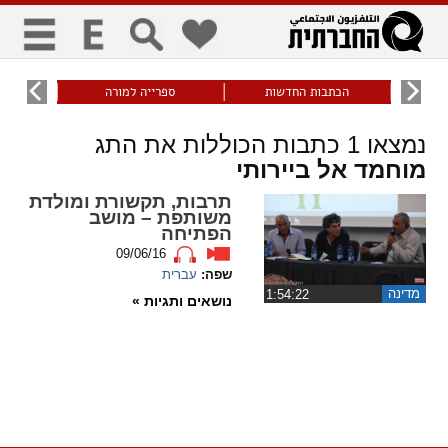
כללי
9
הכתבות החדשות
ספרייה למורה
עוני ו
title
keyboard
visibility_off
נמצאו
1
כתבות הכוללות את התג
ביטול הבהובים
ניווט מקלדת
סימון כותרות
מוחמד אל ביירותי
תרבות, תקשורת ומולדת
זום
משותפת – מושב
הפתיחה
zoom_in
zoom_out
09/06/16
התרחק
התקרב
שפה:
עברית
מדינה
‏1:54:22
נושאים ותגיות »
גופנים
add_circle_outline
remove_circle_outline
Increase font
Decrease font