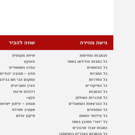
גישה מהירה
שווה להכיר
הכתבות החדשות
שיחה מקומית
כל כתבות הווידאו באתר
העוקץ
כל הנושאים
הגדה השמאלית
כל התגיות
מזון – תגובה יהודית
כל הסדרות
המקום הכי חם בגיהנ
כל הסיקורים
העין השביעית
כל הכתבות
רלוונט אינפו
כל תוכניות האולפן
972+
כל ההרצאות והפאנלים
מגפון – עיתון ישראל
כל המופעים
אקטיב סטילס
כל צילומי השטח
תיקון עולם
כל יוצרי התוכן באתר
כתבות עבור ארגונים
כל הכתבות בעברית בהפקתנו