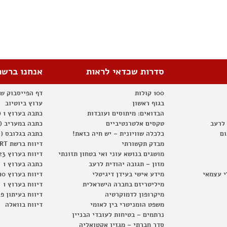
סדרות שכדאי לראות
אנחנו ברשת
100 קולות
דף הפייסבוק ש
בגוף ראשון
ערוץ ביוטיוב
הבדואים: מיתוסים ועובדות
כתבה בערוץ 1 (2012)
 לרעב
טקסים אלטרנטיביים
כתבה במעריב (2012)
ום
כלכלה שוויונית – יש חיה כזאת!
כתבה בגלובס (2012)
מבדק תקשורתי
דיווח ברשת RT
מושגים בנושא עוני ואי בטחון תזונתי
דיווח בערוץ 23
מזון – תגובה יהודית לרעב
כתבה בערוץ 1
י עצמאי
מידע אישי בעידן דיגיטלי
דיווח בערוץ 10
מיליטריזם בחברה הישראלית
דיווח בערוץ 1
מיקרופון לדמוקרטיה
דיווח בעיתון פ
משפט הומניטרי בין לאומי
דיווח בוואלה
נרתמים – בטיחות לעובדי הבניין
סדר חברתי – מגזין אקטואליה