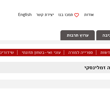
אודות
תמכו בנו
יצירת קשר
English
יבה
ערוץ תרבות
דשות
ספרייה למורה
עוני ואי-בטחון תזונתי
שידורינו 
ה זמלינסקי