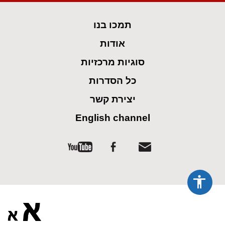
spellcheck
גופן קריא
תמכו בנו
ניגודיות צבעים
אודות
brightness_low
brightness_high
סוגיות מרכזיות
ניגודיות בהירה
ניגודיות כהה
כל הסדרות
קישורים
יצירת קשר
English channel
font_download
format_underlined
קו תחתי לקישורים
סימון קישורים
flag
cached