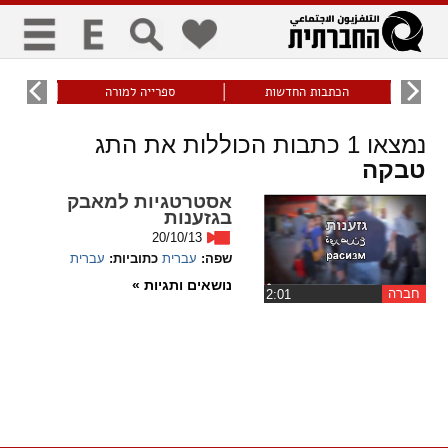
כללי
9
הכתבות החדשות
ספרייה למורה
עוני ו
title
keyboard
visibility_off
נמצאו
1
כתבות הכוללות את התג
ביטול הבהובים
ניווט מקלדת
סימון כותרות
טבקה
אסטרטגיות למאבק
זום
בגזענות
20/10/13
zoom_in
zoom_out
שפה:
עברית
כתוביות:
עברית
התרחק
התקרב
נושאים ותגיות »
חברה
‏2:01
גופנים
add_circle_outline
remove_circle_outline
Increase font
Decrease font