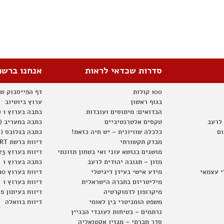
סדרות שכדאי לראות
אנחנו ברשת
100 קולות
דף הפייסבוק ש
בגוף ראשון
ערוץ ביוטיוב
הבדואים: מיתוסים ועובדות
כתבה בערוץ 1 (2012)
 לרעב
טקסים אלטרנטיביים
כתבה במעריב (2012)
ום
כלכלה שוויונית – יש חיה כזאת!
כתבה בגלובס (2012)
מבדק תקשורתי
דיווח ברשת RT
מושגים בנושא עוני ואי בטחון תזונתי
דיווח בערוץ 23
מזון – תגובה יהודית לרעב
כתבה בערוץ 1
י עצמאי
מידע אישי בעידן דיגיטלי
דיווח בערוץ 10
מיליטריזם בחברה הישראלית
דיווח בערוץ 1
מיקרופון לדמוקרטיה
דיווח בעיתון פ
משפט הומניטרי בין לאומי
דיווח בוואלה
נרתמים – בטיחות לעובדי הבניין
סדר חברתי – מגזין אקטואליה