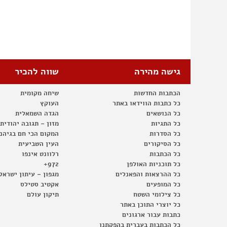
גישה מהירה
שווה להכיר
הכתבות החדשות
שיחה מקומית
כל כתבות הווידאו באתר
העוקץ
כל הנושאים
הגדה השמאלית
כל התגיות
מזון – תגובה יהודית
כל הסדרות
המקום הכי חם בגיהנ
כל הסיקורים
העין השביעית
כל הכתבות
רלוונט אינפו
כל תוכניות האולפן
972+
כל ההרצאות והפאנלים
מגפון – עיתון ישראל
כל המופעים
אקטיב סטילס
כל צילומי השטח
תיקון עולם
כל יוצרי התוכן באתר
כתבות עבור ארגונים
כל הכתבות בעברית בהפקתנו