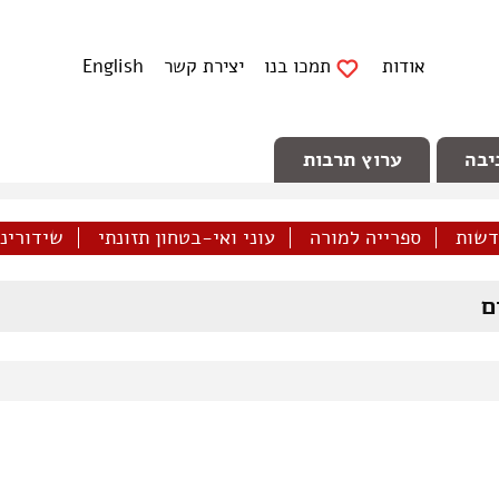
אודות
תמכו בנו
יצירת קשר
English
יבה
ערוץ תרבות
דשות
ספרייה למורה
עוני ואי-בטחון תזונתי
שידורינו 
ם