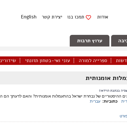
אודות
תמכו בנו
יצירת קשר
English
יבה
ערוץ תרבות
דשות
ספרייה למורה
עוני ואי-בטחון תזונתי
שידורינו 
לות אומנותית
פיה בכתבת הוידאו)
 ההיסטוריים של נבחרת ישראל בהתעמלות אומנותית? והאם לדעתך הם היו צ
ית
כתוביות:
עברית
ורט