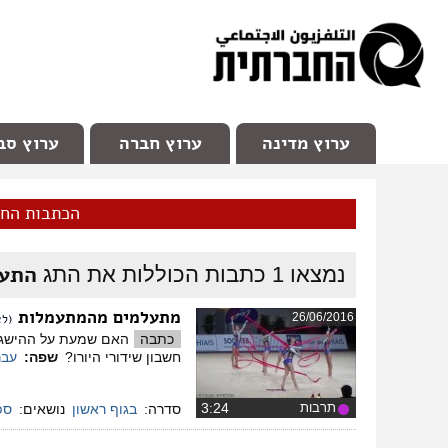
facebook
Youtube
Channel 98
ערוץ מדינה
ערוץ חברה
ערוץ סב
הכתבות הח
התעמ
נמצאו
1
כתבות הכוללות את התג
מתעלמים מהמתעמלות
26/06/2016
(לצ
כתבה
האם שמעת על ההישגים
חשבון שידורי היורו?
שפה:
עבר
תרבות
‏3:24
סדרה:
בגוף ראשון
נושאים:
ספ