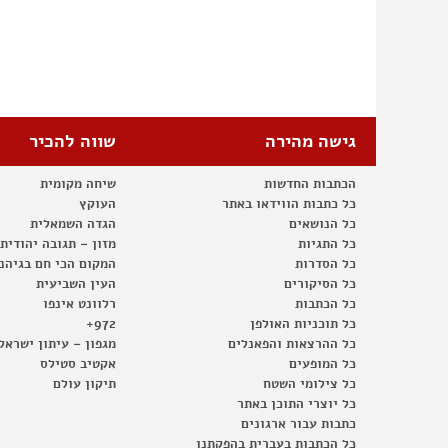
גישה מהירה
שווה להכיר
הכתבות החדשות
שיחה מקומית
כל כתבות הווידאו באתר
העוקץ
כל הנושאים
הגדה השמאלית
כל התגיות
מזון – תגובה יהודית
כל הסדרות
המקום הכי חם בגיהנ
כל הסיקורים
העין השביעית
כל הכתבות
רלוונט אינפו
כל תוכניות האולפן
972+
כל ההרצאות והפאנלים
מגפון – עיתון ישראל
כל המופעים
אקטיב סטילס
כל צילומי השטח
תיקון עולם
כל יוצרי התוכן באתר
כתבות עבור ארגונים
כל הכתבות בעברית בהפקתנו