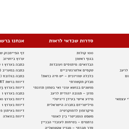
סדרות שכדאי לראות
אנחנו ברשת
100 קולות
דף הפייסבוק ש
בגוף ראשון
ערוץ ביוטיוב
הבדואים: מיתוסים ועובדות
כתבה בערוץ 1 (2012)
 לרעב
טקסים אלטרנטיביים
כתבה במעריב (2012)
ום
כלכלה שוויונית – יש חיה כזאת!
כתבה בגלובס (2012)
מבדק תקשורתי
דיווח ברשת RT
מושגים בנושא עוני ואי בטחון תזונתי
דיווח בערוץ 23
מזון – תגובה יהודית לרעב
כתבה בערוץ 1
י עצמאי
מידע אישי בעידן דיגיטלי
דיווח בערוץ 10
מיליטריזם בחברה הישראלית
דיווח בערוץ 1
מיקרופון לדמוקרטיה
דיווח בעיתון פ
משפט הומניטרי בין לאומי
דיווח בוואלה
נרתמים – בטיחות לעובדי הבניין
סדר חברתי – מגזין אקטואליה