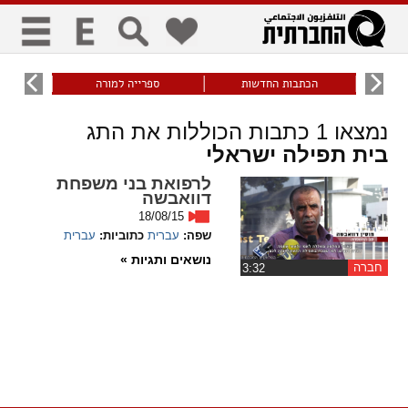
כללי
9
הכתבות החדשות
ספרייה למורה
עוני ו
title
keyboard
visibility_off
נמצאו
1
כתבות הכוללות את התג
ביטול הבהובים
ניווט מקלדת
סימון כותרות
בית תפילה ישראלי
לרפואת בני משפחת
זום
דוואבשה
18/08/15
zoom_in
zoom_out
שפה:
עברית
כתוביות:
עברית
התרחק
התקרב
נושאים ותגיות »
חברה
‏3:32
גופנים
add_circle_outline
remove_circle_outline
Increase font
Decrease font