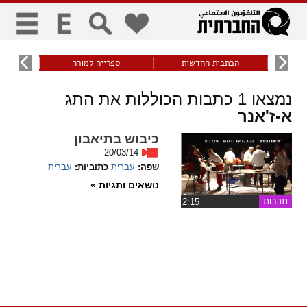
כללי
9
הכתבות החדשות
ספרייה למורה
עוני ו
title
keyboard
visibility_off
נמצאו
1
כתבות הכוללות את התג
ביטול הבהובים
ניווט מקלדת
סימון כותרות
א-ז'אנר
כיבוש בתיאבון
זום
20/03/14
שפה:
עברית
כתוביות:
עברית
zoom_in
zoom_out
נושאים ותגיות »
התרחק
התקרב
תרבות
‏2:15
גופנים
add_circle_outline
remove_circle_outline
Increase font
Decrease font