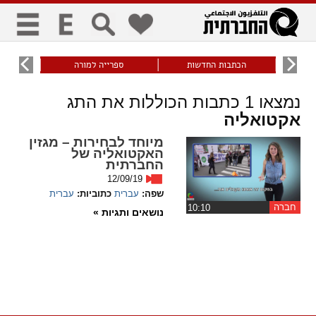
כללי
9
הכתבות החדשות
ספרייה למורה
עוני ו
title
keyboard
visibility_off
נמצאו
1
כתבות הכוללות את התג
ביטול הבהובים
ניווט מקלדת
סימון כותרות
אקטואליה
מיוחד לבחירות – מגזין
זום
האקטואליה של
החברתית
zoom_in
zoom_out
12/09/19
התרחק
התקרב
שפה:
עברית
כתוביות:
עברית
חברה
‏10:10
נושאים ותגיות »
גופנים
add_circle_outline
remove_circle_outline
Increase font
Decrease font