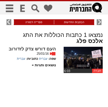
כללי
9
הכתבות החדשות
ספרייה למורה
עוני ו
title
keyboard
visibility_off
נמצאו
1
כתבות הכוללות את התג
ביטול הבהובים
ניווט מקלדת
סימון כותרות
אלכס פלג
העם דורש צדק לזדורוב
זום
25/01/16
שפה:
עברית
כתוביות:
עברית
zoom_in
zoom_out
נושאים ותגיות »
התרחק
התקרב
חברה
‏6:03
גופנים
add_circle_outline
remove_circle_outline
Increase font
Decrease font