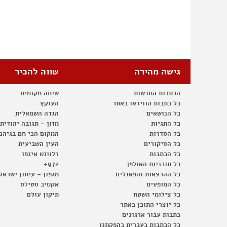
גישה מהירה
שווה להכיר
הכתבות החדשות
שיחה מקומית
כל כתבות הווידאו באתר
העוקץ
כל הנושאים
הגדה השמאלית
כל התגיות
מזון – תגובה יהודית
כל הסדרות
המקום הכי חם בגיהנ
כל הסיקורים
העין השביעית
כל הכתבות
רלוונט אינפו
כל תוכניות האולפן
972+
כל ההרצאות והפאנלים
מגפון – עיתון ישראל
כל המופעים
אקטיב סטילס
כל צילומי השטח
תיקון עולם
כל יוצרי התוכן באתר
כתבות עבור ארגונים
כל הכתבות בעברית בהפקתנו