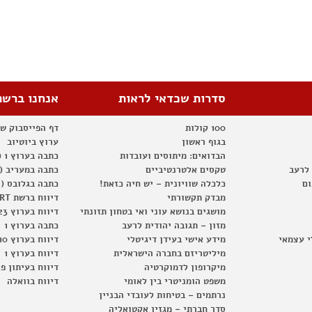
סדרות שכדאי לראות
אנחנו ברשת
100 קולות
דף הפייסבוק ש
בגוף ראשון
ערוץ ביוטיוב
הבדואים: מיתוסים ועובדות
כתבה בערוץ 1 (2012)
 לרעב
טקסים אלטרנטיביים
כתבה במעריב (2012)
ום
כלכלה שוויונית – יש חיה כזאת!
כתבה בגלובס (2012)
מבדק תקשורתי
דיווח ברשת RT
מושגים בנושא עוני ואי בטחון תזונתי
דיווח בערוץ 23
מזון – תגובה יהודית לרעב
כתבה בערוץ 1
י עצמאי
מידע אישי בעידן דיגיטלי
דיווח בערוץ 10
מיליטריזם בחברה הישראלית
דיווח בערוץ 1
מיקרופון לדמוקרטיה
דיווח בעיתון פ
משפט הומניטרי בין לאומי
דיווח בוואלה
נרתמים – בטיחות לעובדי הבניין
סדר חברתי – מגזין אקטואליה