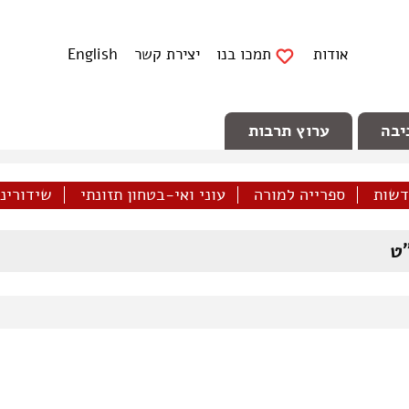
אודות
תמכו בנו
יצירת קשר
English
יבה
ערוץ תרבות
דשות
ספרייה למורה
עוני ואי-בטחון תזונתי
שידורינו 
ט