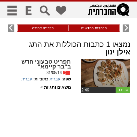
כללי
9
הכתבות החדשות
ספרייה למורה
עוני ו
title
keyboard
visibility_off
נמצאו
1
כתבות הכוללות את התג
ביטול הבהובים
ניווט מקלדת
סימון כותרות
אילן ינון
תפריט טבעוני חדש
זום
ב"בר קיימא"
31/08/14
zoom_in
zoom_out
שפה:
עברית
כתוביות:
עברית
התרחק
התקרב
נושאים ותגיות »
סביבה
‏2:46
גופנים
add_circle_outline
remove_circle_outline
Increase font
Decrease font