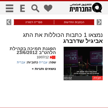
כללי
9
הכתבות החדשות
ספרייה למורה
עוני ו
title
keyboard
visibility_off
נמצאו
1
כתבות הכוללות את התג
ביטול הבהובים
ניווט מקלדת
סימון כותרות
אביגיל שדרברג
הפגנת תמיכה בקהילת
זום
הלהט"ב 23/6/2012
10/07/12
zoom_in
zoom_out
שפה:
עברית
כתוביות:
עברית
התרחק
התקרב
נושאים ותגיות »
חברה
גופנים
‏03:02
add_circle_outline
remove_circle_outline
Increase font
Decrease font