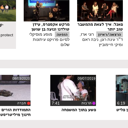
פאנל: איך לצאת מהמשבר
מרקש אקספרס, עידן
y-
טוב יותר
טולדנו ונועה בן שושן
הרצאה/ראיון
הופעה
רוני ארז,
מופע מוסיקלי
 protect
ד״ר עינת רונן, ניבה ראם
לסיום פרויקט עיתונות
ומיקי חיימוביץ
שלום
08/03/2020
09/07/2019
תרבות
חברה
6:1
‏7:41
‏0
 פליט
פשע בתוך המשפחה
התמודדות הורים 
חינוך מיליטריסטי