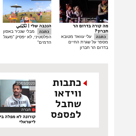
מה קורה בדרום הר
הנכבה שלי | نَكبَتي
חברון?
כתבה
מבלי שנכיר באסון
כתבה
עלי עוואד מטובא
הפלסטיני, לא יפסיק "מעגל
מספר על שגרת החיים
הדמים"
בדרום הר חברון
כתבות
30/03/2020
ווידאו
שחבל
חברה
לפספס
‏9
קורונה לא מפלה בין
לישראלי