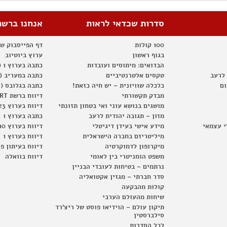
סדרות שכדאי לראות
אנחנו ברשת
100 קולות
דף הפייסבוק ש
בגוף ראשון
ערוץ ביוטיוב
הבדואים: מיתוסים ועובדות
כתבה בערוץ 1 (2012)
 לרעב
טקסים אלטרנטיביים
כתבה במעריב (2012)
ום
כלכלה שוויונית – יש חיה כזאת!
כתבה בגלובס (2012)
מבדק תקשורתי
דיווח ברשת RT
מושגים בנושא עוני ואי בטחון תזונתי
דיווח בערוץ 23
מזון – תגובה יהודית לרעב
כתבה בערוץ 1
י עצמאי
מידע אישי בעידן דיגיטלי
דיווח בערוץ 10
מיליטריזם בחברה הישראלית
דיווח בערוץ 1
מיקרופון לדמוקרטיה
דיווח בעיתון פ
משפט הומניטרי בין לאומי
דיווח בוואלה
נרתמים – בטיחות לעובדי הבניין
סדר חברתי – מגזין אקטואליה
קולות מהבקעה
שיחות מהעולם הערבי
תיקון עולם – הוידיאו פוסט של ריצ'רד
סילברסטין
לכל הסדרות