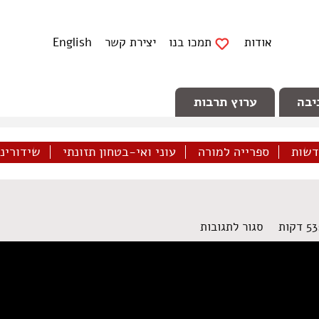
אודות
תמכו בנו
יצירת קשר
English
יבה
ערוץ תרבות
דשות
ספרייה למורה
עוני ואי-בטחון תזונתי
שידורינו 
על
סגור לתגובות
אחריות
תאגידית
בעיר
המתחדשת