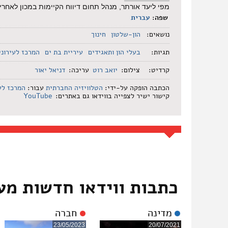
מפי ליעד אורתר, מנהל תחום דיווח הקיימות במכון לאחר
שפה:
עברית
נושאים:
הון-שלטון
חינוך
תגיות:
בעלי הון ותאגידים
עיריית בת ים
המרכז לעירוני
קרדיט:
צילום:
יואב רוט
עריכה:
דניאל יאור
הכתבה הופקה על-ידי:
הטלוויזיה החברתית
עבור:
המרכז לע
קישור ישיר לצפייה בווידאו גם באתרים:
YouTube
כתבות ווידאו חדשות מע
מדינה
חברה
23/05/2023
20/07/2021