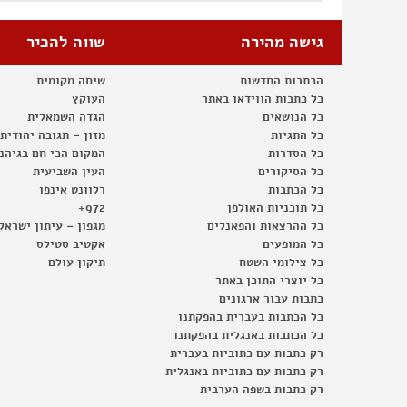
גישה מהירה
שווה להכיר
הכתבות החדשות
שיחה מקומית
כל כתבות הווידאו באתר
העוקץ
כל הנושאים
הגדה השמאלית
כל התגיות
מזון – תגובה יהודית
כל הסדרות
המקום הכי חם בגיהנ
כל הסיקורים
העין השביעית
כל הכתבות
רלוונט אינפו
כל תוכניות האולפן
972+
כל ההרצאות והפאנלים
מגפון – עיתון ישראל
כל המופעים
אקטיב סטילס
כל צילומי השטח
תיקון עולם
כל יוצרי התוכן באתר
כתבות עבור ארגונים
כל הכתבות בעברית בהפקתנו
כל הכתבות באנגלית בהפקתנו
רק כתבות עם כתוביות בעברית
רק כתבות עם כתוביות באנגלית
רק כתבות בשפה הערבית