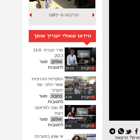
הכיבוש מ-1967
ווידאו שאולי יענייך אותך
סדר חברתי 14-8-
2013
אולפן
סגור
על
לתגובות
חברה
סדר
חברתי
הספריות העירוניות:
14-
עושר רוחני, עוני
8-
תקציבי
2013
כתבה
סגור
חברה
על
לתגובות
הספריות
30 שנה לסדאקה
העירוניות:
רעות
עושר
אולפן
סגור
רוחני,
על
לתגובות
חברה
איפוס
עוני
30
תקציבי
כל
שנה
אי שוויון במערכת
צאים? הרצאה