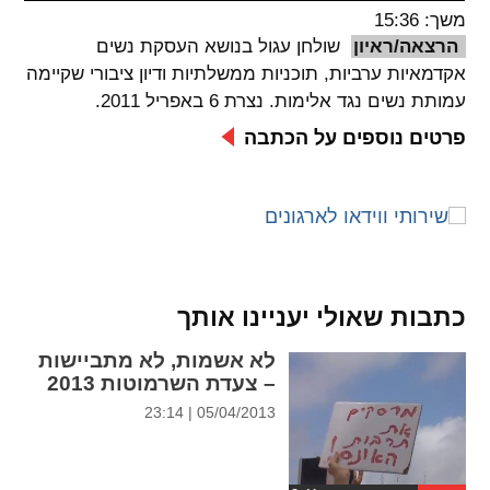
משך: 15:36
spellcheck
הרצאה/ראיון
שולחן עגול בנושא העסקת נשים
גופן קריא
אקדמאיות ערביות, תוכניות ממשלתיות ודיון ציבורי שקיימה
עמותת נשים נגד אלימות. נצרת 6 באפריל 2011.
פרטים נוספים על הכתבה
ניגודיות צבעים
brightness_low
brightness_high
ניגודיות בהירה
ניגודיות כהה
קישורים
כתבות שאולי יעניינו אותך
font_download
format_underlined
לא אשמות, לא מתביישות
קו תחתי לקישורים
סימון קישורים
– צעדת השרמוטות 2013
05/04/2013 | 23:14
flag
cached
איפוס
השארת
כל
משוב