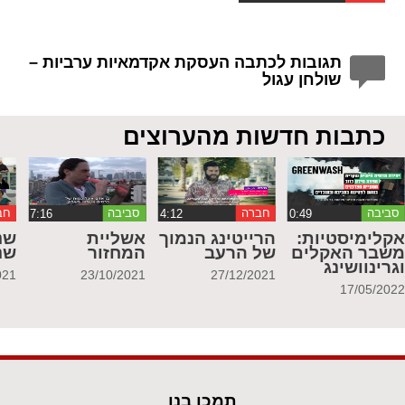
תגובות לכתבה העסקת אקדמאיות ערביות –
שולחן עגול
כתבות חדשות מהערוצים
סביבה
חברה
סביבה
חב
קלימיסטיות:
הרייטינג הנמוך
אשליית
שנ
שבר האקלים
של הרעב
המחזור
שנ
גרינוושינג
021
23/10/2021
27/12/2021
17/05/202
תמכו בנו