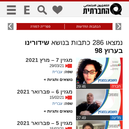
כללי
9
הכתבות החדשות
ספרייה למורה
עוני ו
title
keyboard
visibility_off
נמצאו
286
כתבות בנושא
שידורינו
ביטול הבהובים
ניווט מקלדת
סימון כותרות
בערוץ 98
מגזין 7 – מרץ 2021
זום
29/03/21
שפה:
עברית
zoom_in
zoom_out
נושאים ותגיות »
התרחק
התקרב
חברה
‏29:46
מגזין 6 – פברואר 2021
15/02/21
שפה:
עברית
גופנים
נושאים ותגיות »
מדינה
remove_circle_outline
‏27:49
add_circle_outline
מגזין 5 – פברואר 2021
Increase font
Decrease font
15/02/21