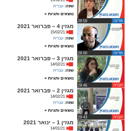
שפה:
עברית
spellcheck
נושאים ותגיות »
גופן קריא
מדינה
‏28:59
מגזין 4 – פברואר 2021
15/02/21
ניגודיות צבעים
שפה:
עברית
נושאים ותגיות »
brightness_low
brightness_high
מדינה
‏28:00
ניגודיות בהירה
ניגודיות כהה
מגזין 3 – פברואר 2021
14/02/21
שפה:
עברית
נושאים ותגיות »
קישורים
חברה
‏29:46
מגזין 2 – פברואר 2021
font_download
format_underlined
14/02/21
קו תחתי לקישורים
סימון קישורים
שפה:
עברית
נושאים ותגיות »
flag
cached
חברה
‏29:43
איפוס
השארת
מגזין 1 – ינואר 2021
כל
משוב
14/01/21