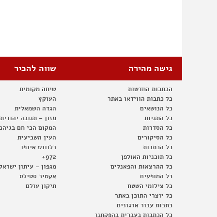
גישה מהירה
שווה להכיר
הכתבות החדשות
שיחה מקומית
כל כתבות הווידאו באתר
העוקץ
כל הנושאים
הגדה השמאלית
כל התגיות
מזון – תגובה יהודית
כל הסדרות
המקום הכי חם בגיהנ
כל הסיקורים
העין השביעית
כל הכתבות
רלוונט אינפו
כל תוכניות האולפן
972+
כל ההרצאות והפאנלים
מגפון – עיתון ישראל
כל המופעים
אקטיב סטילס
כל צילומי השטח
תיקון עולם
כל יוצרי התוכן באתר
כתבות עבור ארגונים
כל הכתבות בעברית בהפקתנו