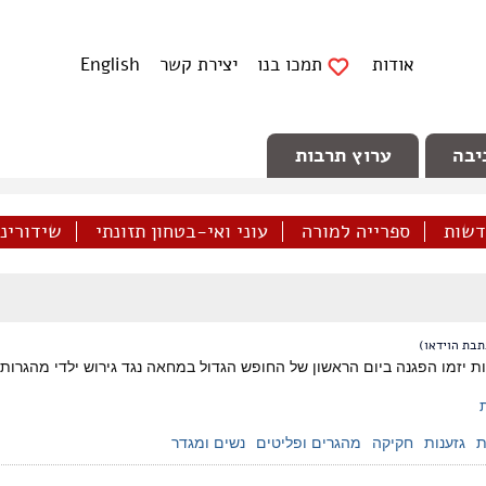
אודות
תמכו בנו
יצירת קשר
English
יבה
ערוץ תרבות
דשות
ספרייה למורה
עוני ואי-בטחון תזונתי
שידורינו 
תבת הוידאו)
ת
גזענות
חקיקה
מהגרים ופליטים
נשים ומגדר