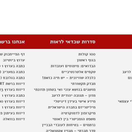
סדרות שכדאי לראות
אנחנו ברשת
100 קולות
דף הפייסבוק ש
בגוף ראשון
ערוץ ביוטיוב
הבדואים: מיתוסים ועובדות
כתבה בערוץ 1 (2012)
 לרעב
טקסים אלטרנטיביים
כתבה במעריב (2012)
ום
כלכלה שוויונית – יש חיה כזאת!
כתבה בגלובס (2012)
מבדק תקשורתי
דיווח ברשת RT
מושגים בנושא עוני ואי בטחון תזונתי
דיווח בערוץ 23
מזון – תגובה יהודית לרעב
כתבה בערוץ 1
י עצמאי
מידע אישי בעידן דיגיטלי
דיווח בערוץ 10
מיליטריזם בחברה הישראלית
דיווח בערוץ 1
מיקרופון לדמוקרטיה
דיווח בעיתון פ
משפט הומניטרי בין לאומי
דיווח בוואלה
נרתמים – בטיחות לעובדי הבניין
סדר חברתי – מגזין אקטואליה