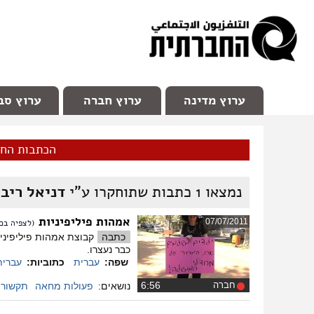
facebook
Youtube
Channel 98
ערוץ מדינה
ערוץ חברה
ערוץ סב
הכתבות הח
נמצאו
1
כתבות שתוחקרו ע"י
דניאל ריב
אמהות פיליפיניות
07/07/2011
(לצפיה בכ
כתבה
כבר נעצרו.
שפה:
עברית
כתוביות:
עברית
חברה
‏6:56
נושאים:
פעולות מחאה
תקשור