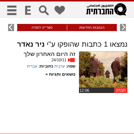
כללי
9
הכתבות החדשות
ספרייה למורה
עוני ו
title
keyboard
visibility_off
נמצאו
1
כתבות שהופקו ע"י
ניר נאדר
ביטול הבהובים
ניווט מקלדת
סימון כותרות
זה היום האחרון שלך
24/10/11
זום
שפה:
ערבית
כתוביות:
עברית
נושאים ותגיות »
zoom_in
zoom_out
התרחק
התקרב
חברה
‏12:06
גופנים
add_circle_outline
remove_circle_outline
Increase font
Decrease font