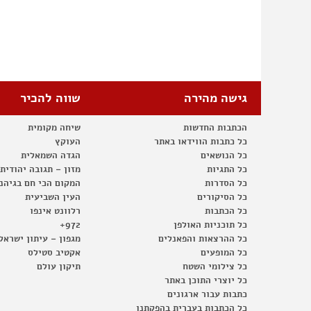
גישה מהירה
שווה להכיר
הכתבות החדשות
שיחה מקומית
כל כתבות הווידאו באתר
העוקץ
כל הנושאים
הגדה השמאלית
כל התגיות
מזון – תגובה יהודית
כל הסדרות
המקום הכי חם בגיהנ
כל הסיקורים
העין השביעית
כל הכתבות
רלוונט אינפו
כל תוכניות האולפן
972+
כל ההרצאות והפאנלים
מגפון – עיתון ישראל
כל המופעים
אקטיב סטילס
כל צילומי השטח
תיקון עולם
כל יוצרי התוכן באתר
כתבות עבור ארגונים
כל הכתבות בעברית בהפקתנו