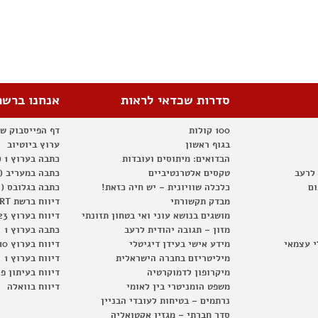
סדרות שכדאי לראות
אנחנו ברשת
100 קולות
דף הפייסבוק ש
בגוף ראשון
ערוץ ביוטיוב
הבדואים: מיתוסים ועובדות
כתבה בערוץ 1 (2012)
 לרעב
טקסים אלטרנטיביים
כתבה במעריב (2012)
ום
כלכלה שוויונית – יש חיה כזאת!
כתבה בגלובס (2012)
מבדק תקשורתי
דיווח ברשת RT
מושגים בנושא עוני ואי בטחון תזונתי
דיווח בערוץ 23
מזון – תגובה יהודית לרעב
כתבה בערוץ 1
י עצמאי
מידע אישי בעידן דיגיטלי
דיווח בערוץ 10
מיליטריזם בחברה הישראלית
דיווח בערוץ 1
מיקרופון לדמוקרטיה
דיווח בעיתון פ
משפט הומניטרי בין לאומי
דיווח בוואלה
נרתמים – בטיחות לעובדי הבניין
סדר חברתי – מגזין אקטואליה