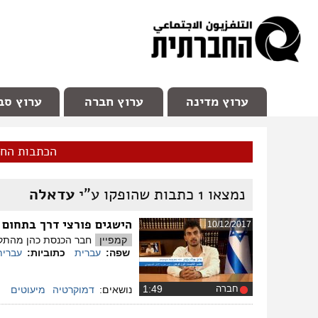
facebook
Youtube
Channel 98
ערוץ מדינה
ערוץ חברה
ערוץ סב
הכתבות הח
נמצאו
1
כתבות שהופקו ע"י
עדאלה
הישגים פורצי דרך בתחום 
10/12/2017
קמפיין
חבר הכנסת כהן מהתקוו
שפה:
עברית
כתוביות:
עברית
חברה
‏1:49
נושאים:
דמוקרטיה
מיעוטים