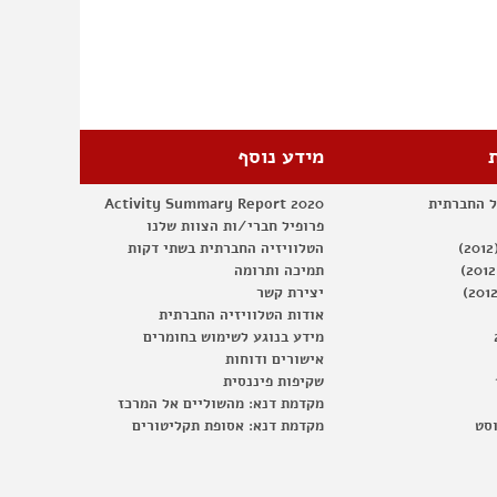
דרך
בתחום
זכויות
האדם
מידע נוסף
ל החברתית
Activity Summary Report 2020
פרופיל חברי/ות הצוות שלנו
הטלוויזיה החברתית בשתי דקות
תמיכה ותרומה
יצירת קשר
אודות הטלוויזיה החברתית
מידע בנוגע לשימוש בחומרים
אישורים ודוחות
שקיפות פיננסית
מקדמת דנא: מהשוליים אל המרכז
וסט
מקדמת דנא: אסופת תקליטורים