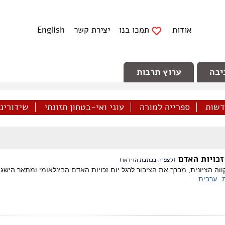
אודות
תמכו בנו
יצירת קשר
English
יבה
ערוץ תרבות
דשות
ספרייה למורה
עוני ואי-בטחון תזונתי
שידורינו 
זכויות האדם
(לצפיה בכתבת הוידאו)
ה הציונית, מברך את הציבור לרגל יום זכויות האדם הבינלאומי ומתאר הישגים
ערבית