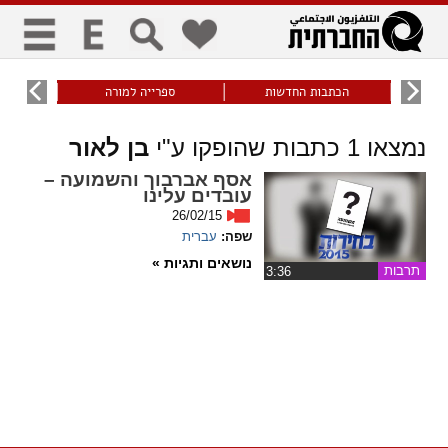
כללי
9
הכתבות החדשות
ספרייה למורה
עוני ו
title
keyboard
visibility_off
נמצאו
1
כתבות שהופקו ע"י
בן לאור
ביטול הבהובים
ניווט מקלדת
סימון כותרות
אסף אברבוך והשמועה –
עובדים עלינו
זום
26/02/15
שפה:
עברית
zoom_in
zoom_out
נושאים ותגיות »
תרבות
‏3:36
התרחק
התקרב
גופנים
add_circle_outline
remove_circle_outline
Increase font
Decrease font