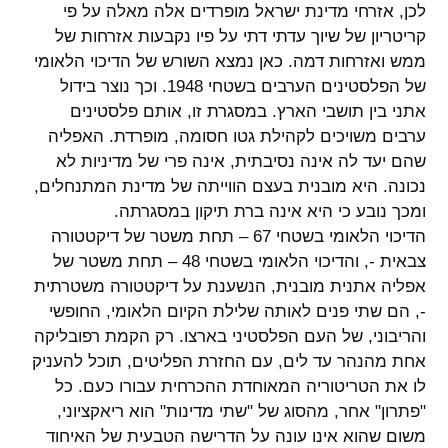
לכן, אזרחי מדינת ישראל מופרדים אלה מאלה על פי
קריטריון של שיוך עדתי דתי על פיו נקבעות אזרחות של
ממש ואזרחות דמה. כאן נמצא השורש של הדיכוי הלאומי
של הפלסטינים הערבים בשטחי 1948. וכך נוצר בידול
אתני בין תושבי הארץ. במסגרת זו, אותם פלסטינים
ערבים משויכים לקהילת גטו חסומה, מופרדת. האפליה
שהם יעד לה אינה נסיבתית, אינה פרי של מדיניות לא
נכונה. היא מובנית בעצם הווייתה של מדינת המתנחלים,
ומכך נובע כי היא אינה ברת תיקון במסגרתה.
הדיכוי הלאומי בשטחי 67 – תחת משטר של דיקטטורה
צבאית -, והדיכוי הלאומי בשטחי 48 – תחת משטר של
אפליה אתנית מובנית, הנשענת על דיקטטורה משטרתית
-, הם שתי פנים לאותה שלילת הקיום הלאומי, החופשי
והריבוני, של העם הפלסטיני בארצו. רק הקמת רפובליקה
אחת מהנהר עד לים, עם החזרת הפליטים, תוכל להעניק
לו את הטריטוריה המאוחדת ההכרחית עבורו כעם. כל
"פתרון" אחר, מהסוג של "שתי מדינות" הוא ריאקציוני,
משום שהוא אינו עונה על הדרישה הטבעית של האיחוד