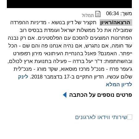
spellcheck
משך: 06:34
גופן קריא
הרצאה/ראיון
תקציר של דיון בנושא - מדיניות ההפרדה
שמובילה את כל ממשלות ישראל ועומדת בבסיס רוב
הפתרונות המוצעים להסכם עם הפלסטינים. אם רק נבנה
ניגודיות צבעים
עוד חומה, אם נתגרש, אם נהיה אנחנו פה והם שם - הכל
ייפתר. האמנם? פאנל בהנחיית העיתונאי מירון רפופורט
brightness_low
brightness_high
ניגודיות בהירה
ניגודיות כהה
ובהשתתפות: ד"ר יעל ברדה – פעילה בתנועת ארץ לכולם,
ג'עפר פרח - מנכ"ל מרכז מוסאוא, שקד מורג - מנכ"לית
שלום עכשיו. הדיון התקיים ב-17 בדצמבר 2018.
לינק
קישורים
לדיון המלא
פרטים נוספים על הכתבה
font_download
format_underlined
קו תחתי לקישורים
סימון קישורים
flag
cached
איפוס
השארת
כל
משוב