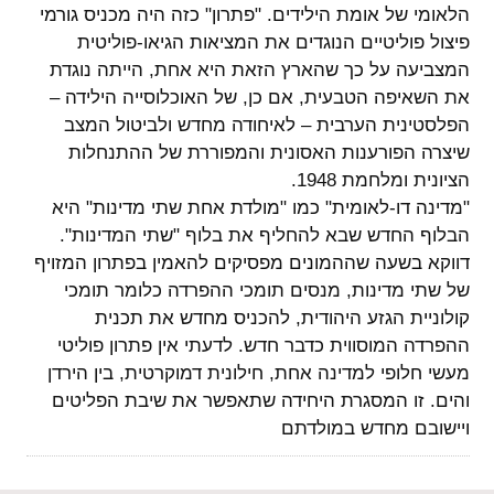
הלאומי של אומת הילידים. "פתרון" כזה היה מכניס גורמי
פיצול פוליטיים הנוגדים את המציאות הגיאו-פוליטית
המצביעה על כך שהארץ הזאת היא אחת, הייתה נוגדת
את השאיפה הטבעית, אם כן, של האוכלוסייה הילידה –
הפלסטינית הערבית – לאיחודה מחדש ולביטול המצב
שיצרה הפורענות האסונית והמפוררת של ההתנחלות
הציונית ומלחמת 1948.
"מדינה דו-לאומית" כמו "מולדת אחת שתי מדינות" היא
הבלוף החדש שבא להחליף את בלוף "שתי המדינות".
דווקא בשעה שההמונים מפסיקים להאמין בפתרון המזויף
של שתי מדינות, מנסים תומכי ההפרדה כלומר תומכי
קולוניית הגזע היהודית, להכניס מחדש את תכנית
ההפרדה המוסווית כדבר חדש. לדעתי אין פתרון פוליטי
מעשי חלופי למדינה אחת, חילונית דמוקרטית, בין הירדן
והים. זו המסגרת היחידה שתאפשר את שיבת הפליטים
ויישובם מחדש במולדתם