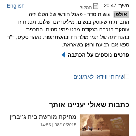
משך: 20:47
English
spellcheck
אולפן
עושות סדר - פאנל חודשי של הטלוויזיה
גופן קריא
החברתית שעוסק בנשים, מיליטריזם ושלום. תכנית זו
עוסקת בנכבה מנקודת מבט פמיניסטית. התכנית
בהנחייתה של תמי מולד חיו ובהשתתפות נאהד סקיס, ד"ר
ניגודיות צבעים
ספא אבו רביעה ורואן בשאראת.
brightness_low
brightness_high
פרטים נוספים על הכתבה
ניגודיות בהירה
ניגודיות כהה
קישורים
font_download
format_underlined
קו תחתי לקישורים
סימון קישורים
כתבות שאולי יעניינו אותך
flag
cached
מחיקת מורשת בית ג'יברין
איפוס
השארת
08/10/2015 | 14:56
כל
משוב