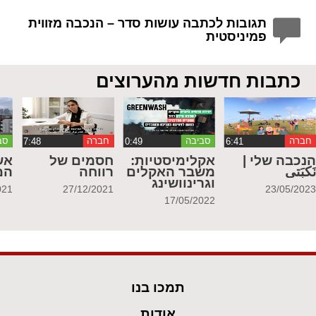
תגובות לכתבה עושות סדר – הנכבה מזווית
פמיניסטית
כתבות חדשות מהערוצים
חברה
סביבה
חברה
סב
נכבה שלי |
אקלימיסטיות:
חסמים של
אש
َكبَتي
משבר האקלים
רווחה
המ
וגרינוושינג
021
27/12/2021
23/05/202
17/05/2022
תמכו בנו
אודות